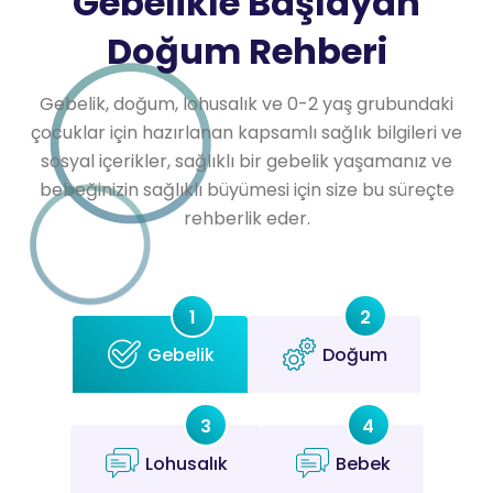
Gebelikle Başlayan
Doğum Rehberi
Gebelik, doğum, lohusalık ve 0-2 yaş grubundaki
çocuklar için hazırlanan kapsamlı sağlık bilgileri ve
sosyal içerikler, sağlıklı bir gebelik yaşamanız ve
bebeğinizin sağlıklı büyümesi için size bu süreçte
rehberlik eder.
1
2
Gebelik
Doğum
3
4
Lohusalık
Bebek